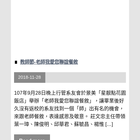
教師節-老師我愛您聯誼餐敘
2018-11-28
107年9月28日晚上行管系友會於景美「星靓點花園
飯店」舉辦「老師我愛您聯誼餐敘」，讓畢業後好
久沒有返校的系友找到一個「師」出有名的機會，
來跟老師餐敘，表達感恩及敬意。 莊文忠主任帶領
葉一璋、陳俊明、邱華君、蘇毓昌、楊惟 […]