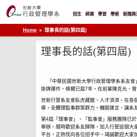
Skip
to
content
招生
師資
學習
學術
新聞與
世新大學行政管理學系網站
Home
理事長的話(第四屆)
理事長的話(第四屆)
「中華民國世新大學行政管理學系系友會」是
掛牌運作，倏爾已屆7年，在前輩陳克允、
世新行管系友會臥虎藏龍、人才濟濟，在各
導，全體理監事群策群力，輔弼建言，讓系
第4屆「理事會」、「監事會」服務團隊已於
舉辦，隨時歡迎系友歸隊，加入行管這個大
平台，正熱忱向各位招手中，竭誠歡迎大家