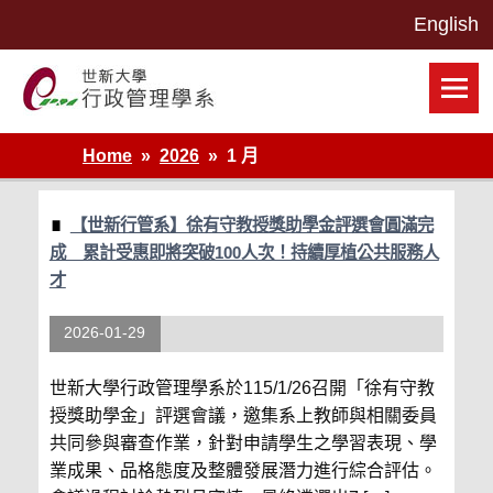
Skip
to
content
世新大學行政管理學系網站
Home
2026
1 月
【世新行管系】徐有守教授獎助學金評選會圓滿完
成 累計受惠即將突破100人次！持續厚植公共服務人
才
2026-01-29
世新大學行政管理學系於115/1/26召開「徐有守教
授獎助學金」評選會議，邀集系上教師與相關委員
共同參與審查作業，針對申請學生之學習表現、學
業成果、品格態度及整體發展潛力進行綜合評估。