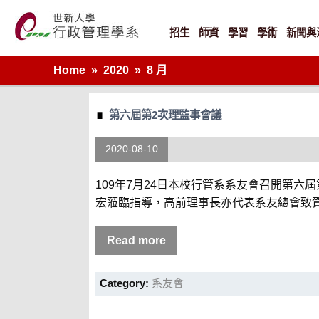
Skip
to
content
招生
師資
學習
學術
新聞與
世新大學行政管理學系網站
Home
2020
8 月
第六屆第2次理監事會議
2020-08-10
109年7月24日本校行管系系友會召開第
宏蒞臨指導，高前理事長亦代表系友總會致賀
Read more
Category:
系友會