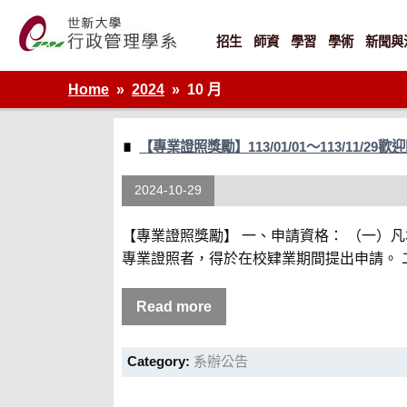
Skip
to
content
招生
師資
學習
學術
新聞與
世新大學行政管理學系網站
Home
2024
10 月
【專業證照獎勵】113/01/01～113/11/2
2024-10-29
【專業證照獎勵】 一、申請資格： （一）
專業證照者，得於在校肄業期間提出申請。 二
Read more
Category:
系辦公告