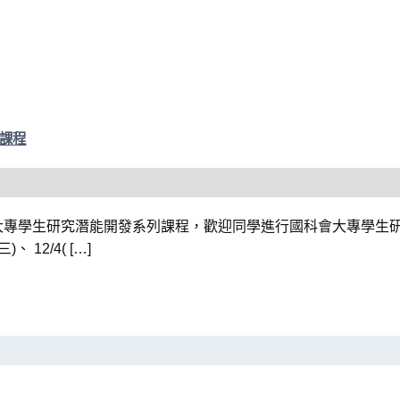
課程
大專學生研究潛能開發系列課程，歡迎同學進行國科會大專學生研
)、 12/4( […]