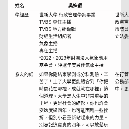
姓名
吳姝叡
學經歷
世新大學 行政管理學系畢業
世新大
TVBS 專任主播
政黨黨
TVBS 地方組編輯
市議員
財經生活組記者
立法委
氣象主播
專任主播
*2022、2023年財團法人氣象應用
基金會，評選年度最佳氣象主播
系友的話
如果你剛結束學測或分科測驗，辛
在行管
苦了！上了大學更能體會到「你把
公務部
時間花在哪裡，成就就在哪裡」這
中，更
個道理。大學是人生中非常重要的
里程，更是社會的縮影，你也許會
安逸度過四年，也可能面臨一些挫
折，但別小看重新站起來的力量。
別忘記這寶貴的四年，可以放鬆玩