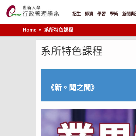
Skip
to
content
招生
師資
學習
學術
新聞與
世新大學行政管理學系網站
Home
系所特色課程
系所特色課程
《新。聞之間》