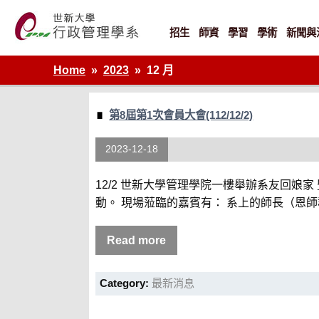
Skip
to
content
招生
師資
學習
學術
新聞與
世新大學行政管理學系網站
Home
2023
12 月
第8屆第1次會員大會(112/12/2)
2023-12-18
12/2 世新大學管理學院一樓舉辦系友回娘
動。 現場蒞臨的嘉賓有： 系上的師長（恩師
Read more
Category:
最新消息