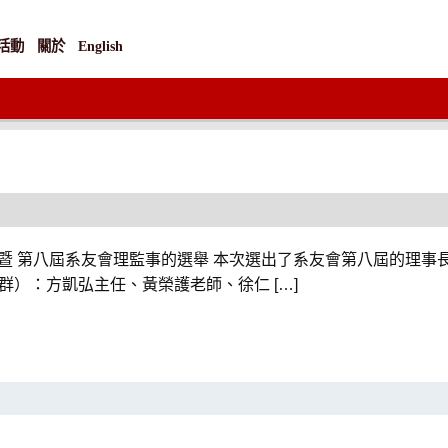
活動
關於
English
家 暨 第八屆系友會理監事的選舉 本次選出了系友會第八屆的理
群）：方凱弘主任、黃榮護老師、徐仁 […]