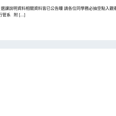
事曆、選課說明資料相關資料皆已公告瞜 請各位同學務必抽空點入
行管系 附 […]