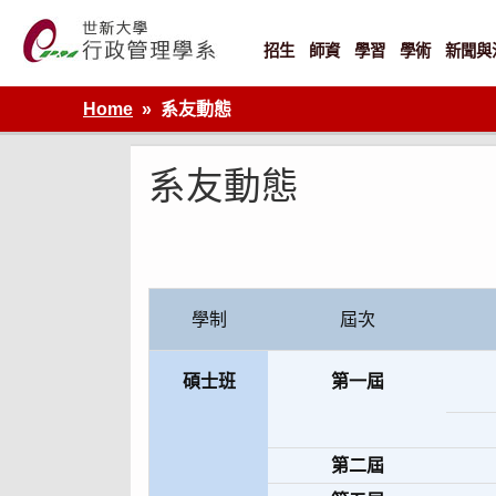
Skip
to
content
招生
師資
學習
學術
新聞與
世新大學行政管理學系網站
Home
系友動態
系友動態
學制
屆次
碩士班
第一屆
第二屆