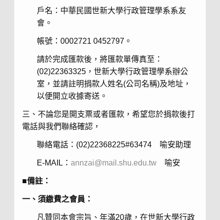
戶名：中華民國世新大學行政管理學系系友
會。
帳號：0002721 0452797。
請於完成匯款後，將匯款單傳真至：
(02)22363325，世新大學行政管理學系辦公
室，並請註明捐款人姓名(公司名稱)及地址，
以便開立收據寄送。
三、不論您是開支票或者匯款，希望您於捐款後打
電話與我們聯絡確認，
聯絡電話：(02)22368225#63474 喻安助理
E-MAIL：
annzai@mail.shu.edu.tw
喻安
■備註：
一、須繳費之會員：
凡贊同本會宗旨、年滿20歲，在世新大學行政