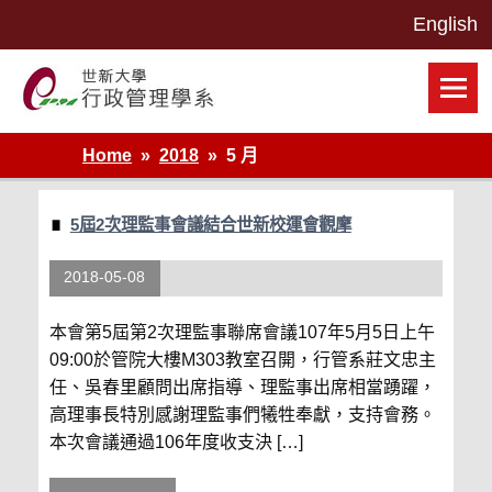
Skip
to
content
世新大學行政管理學系網站
Home
2018
5 月
5屆2次理監事會議結合世新校運會觀摩
2018-05-08
本會第5屆第2次理監事聯席會議107年5月5日上午
09:00於管院大樓M303教室召開，行管系莊文忠主
任、吳春里顧問出席指導、理監事出席相當踴躍，
高理事長特別感謝理監事們犧牲奉獻，支持會務。
本次會議通過106年度收支決 […]