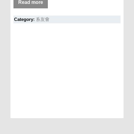
Read more
Category:
系友會