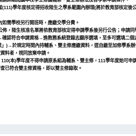
(111)學年度核定得招收陸生之學系範圍內辦理(將於教育部核定後
內如需學校另行開班時，應繳交學分費。
日公佈，陸生核准名單將依教育部核定得申請學系後另行公告；申請同
→確認符合申請資格→進教務系統登錄志願序選填，至多可選填二個
作業」)→於規定時間內持輔系、雙主修應繳資料，逕自繳至加修學系辦
繳資料者，視同放棄申請。
，110(本)學年度不得申請原系組為輔系、雙主修，111學年度始可申
審查已符合雙主修資格，即以雙主修錄取。