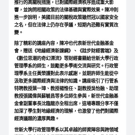
推行的高關稅措施，已對國際經濟秩序造成重大影
響，並詢問相關政策的法律基礎與實際效果。陳冲則
進一步說明，美國目前的關稅政策雖然冠以國家安全
之名，但在法律上仍存在爭議，短期內恐難有實質改
變。
除了精彩的講座內容，陳冲也代表新世代金融基金
會，贈送《地緣經濟新課綱》、《跬步財經雲端》及
《數位思潮的奇幻漂流》等財經書籍給世新大學行政
管理學系的師生，鼓勵更多學術交流與研究。行政管
理學系主任黃榮護對此表示感謝，並期許師生能從中
汲取更多國際經濟與法律的知識。講座吸引了行管系
特聘教授葉一璋、教授楊惟任、副教授吳怡融、助理
教授張國偉與蘇毓昌等多位師生參與，新世代金融基
金會副董事長沈臨龍亦全程出席，這場專題分享不僅
加深了學生對地緣經濟的理解，也激發了他們對國際
經濟議題的濃厚興趣。
世新大學行政管理學系以其卓越的師資陣容與跨領域