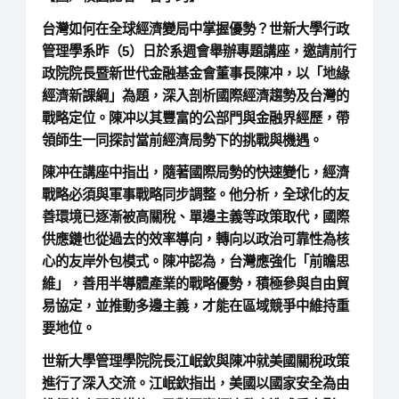
台灣如何在全球經濟變局中掌握優勢？世新大學行政
管理學系昨（5）日於系週會舉辦專題講座，邀請前行
政院院長暨新世代金融基金會董事長陳冲，以「地緣
經濟新課綱」為題，深入剖析國際經濟趨勢及台灣的
戰略定位。陳冲以其豐富的公部門與金融界經歷，帶
領師生一同探討當前經濟局勢下的挑戰與機遇。
陳冲在講座中指出，隨著國際局勢的快速變化，經濟
戰略必須與軍事戰略同步調整。他分析，全球化的友
善環境已逐漸被高關稅、單邊主義等政策取代，國際
供應鏈也從過去的效率導向，轉向以政治可靠性為核
心的友岸外包模式。陳冲認為，台灣應強化「前瞻思
維」，善用半導體產業的戰略優勢，積極參與自由貿
易協定，並推動多邊主義，才能在區域競爭中維持重
要地位。
世新大學管理學院院長江岷欽與陳冲就美國關稅政策
進行了深入交流。江岷欽指出，美國以國家安全為由