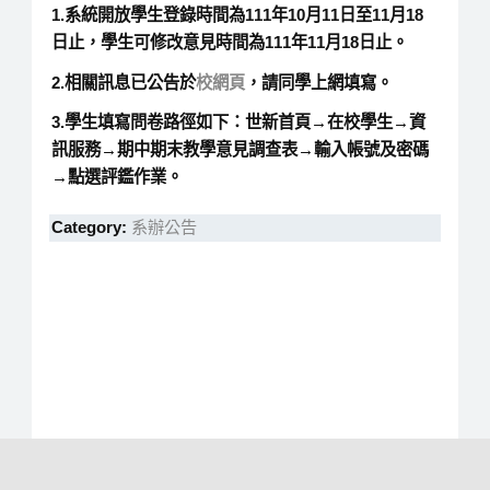
1.
系統開放學生登錄時間為
111
年
10
月
11
日至
11
月
18
日止，學生可修改意見時間為
111
年
11
月
18
日止。
2.
相關訊息已公告於
校網頁
，請同學上網填寫。
3.學生填寫
問卷
路徑如下：世新首頁→在校學生→資
訊服務→期中期末教學意見調查表→輸入帳號及密碼
→點選評鑑作業。
Category:
系辦公告