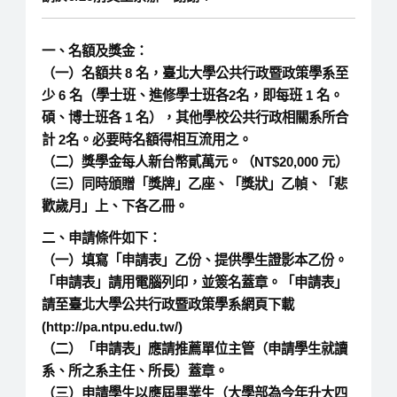
一、名額及獎金：
（一）名額共 8 名，臺北大學公共行政暨政策學系至
少 6 名（學士班、進修學士班各2名，即每班 1 名。
碩、博士班各 1 名），其他學校公共行政相關系所合
計 2名。必要時名額得相互流用之。
（二）獎學金每人新台幣貳萬元。（NT$20,000 元）
（三）同時頒贈「獎牌」乙座、「獎狀」乙幀、「悲
歡歲月」上、下各乙冊。
二、申請條件如下：
（一）填寫「申請表」乙份、提供學生證影本乙份。
「申請表」請用電腦列印，並簽名蓋章。「申請表」
請至臺北大學公共行政暨政策學系網頁下載
(http://pa.ntpu.edu.tw/)
（二）「申請表」應請推薦單位主管（申請學生就讀
系、所之系主任、所長）蓋章。
（三）申請學生以應屆畢業生（大學部為今年升大四