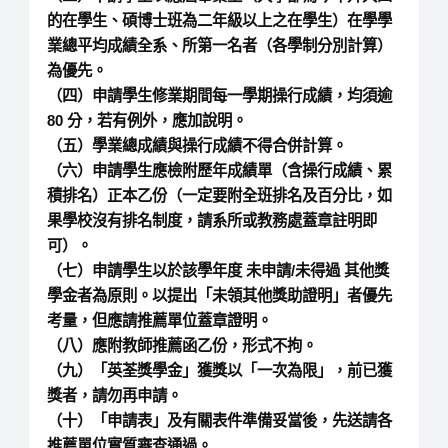
的在學生、碩博士班為二年級以上之在學生）在學學
業總平均成績全系、所第一名者（各學制分別計算）
為優先。
（四）申請學生修業期間每一學期操行成績，均須逾
80 分，若有例外，應加說明。
（五）學業總成績與操行成績不得合併計算。
（六）申請學生應檢附歷年成績單（含操行成績、累
積排名）正本乙份（一定要附全班排名及百分比，如
果學校沒有排名制度，請系所或教務處蓋章註明即
可）。
（七）申請學生以於該學年度 未申請/未得過 其他獎
學金者為原則。以提出「未領其他獎助證明」者優先
考量，但應請推薦單位蓋章證明。
（八）應附教師推薦函乙份，形式不拘。
（九）「英荃獎學金」獲獎以「一次為限」，前已獲
獎者，請勿再申請。
（十）「申請表」及有關表件準備妥當後，先送請各
推薦單位實質審查通過。