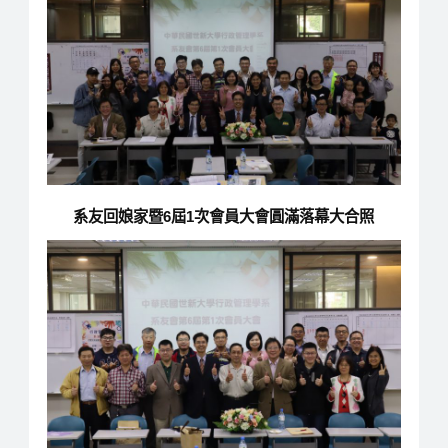
系友回娘家暨6屆1次會員大會圓滿落幕大合照