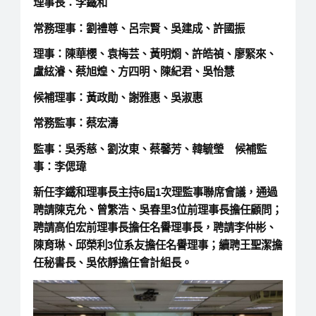
理事長：李鐵和
常務理事：劉禮尊、呂宗賢、吳建成、許國振
理事：陳華櫻、袁梅芸、黃明烱、許皓禎、廖緊來、
盧絃濬、蔡旭煌、方四明、陳紀君、吳怡慧
候補理事：黃政勛、謝雅惠、吳淑惠
常務監事：蔡宏濤
監事：吳秀慈、劉汝東、蔡馨芳、韓毓瑩 候補監
事：李偲瑋
新任李鐵和理事長主持6屆1次理監事聯席會議，通過
聘請陳克允、曾繁浩、吳春里3位前理事長擔任顧問；
聘請高伯宏前理事長擔任名譽理事長，聘請李仲彬、
陳育琳、邱榮利3位系友擔任名譽理事；續聘王聖潔擔
任秘書長、吳依靜擔任會計組長。