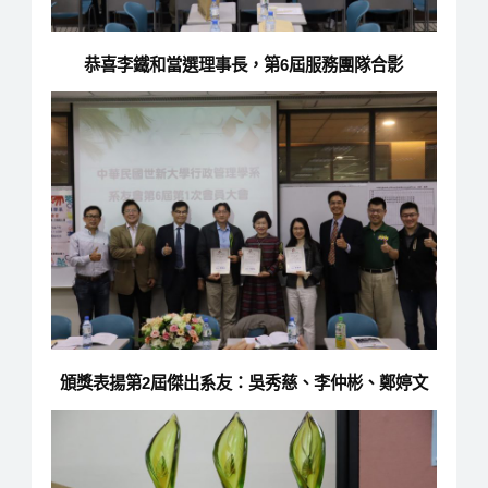
恭喜李鐵和當選理事長，第6屆服務團隊合影
頒獎表揚第2屆傑出系友：吳秀慈、李仲彬、鄭婷文