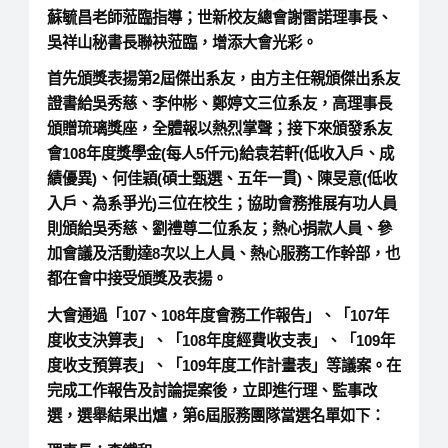
蘇毓昌老師蒞臨指導；世新校友總會謝雷諾理事長、
吳祥山秘書長聯袂蒞臨，增添大會光彩。
首先頒獎表揚第2屆傑出系友，由方主任親頒傑出系友
證書給吳秀慈、李仲彬、鄭婷文三位系友，高理事長
頒贈琉璃獎座，全體報以熱烈掌聲；接下來頒發系友
會108年度獎學金(每人5仟元)給袁若軒(低收入戶、成
績優異)、何佳穎(碩士甄選、五年一貫)、陳旻意(低收
入戶、為系爭光)三位在校生；協助會務推展有功人員
則頒給吳秀慈、劉禮尊二位系友；熱心捐款人員、參
加會議及活動達8次以上人員、熱心服務工作幹部，也
都在會中接受頒獎及表揚。
大會通過「107、108年度會務工作報告」、「107年
度收支決算表」、「108年度經費收支表」、「109年
度收支預算表」、「109年度工作計畫表」等議案。在
完成工作報告及討論提案後，立即進行理、監事改
選，選舉結果出爐，第6屆服務團隊當選名單如下：