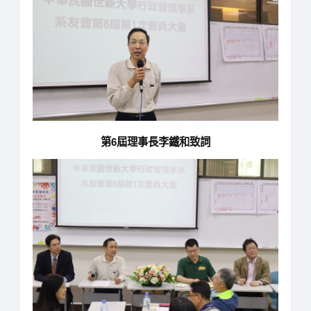
第6屆理事長李鐵和致詞