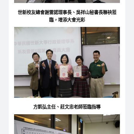
世新校友總會謝雷諾理事長、吳祥山秘書長聯袂蒞
臨，增添大會光彩
方凱弘主任、莊文忠老師蒞臨指導