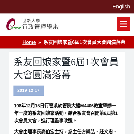
Skip
to
content
世新大學行政管理學系網站
Home
系友回娘家暨6屆1次會員大會圓滿落幕
系友回娘家暨6屆1次會員
大會圓滿落幕
2019-12-17
108年12月15日行管系於管院大樓M4406教室舉辦一
年一度的系友回娘家活動，結合系友會召開第6屆第1
次會員大會，進行理監事改選。
大會由理事長高伯宏主持，系主任方凱弘、莊文忠、