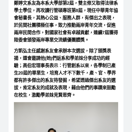
鄭婷文系友為本系大學部第2屆，雙主修又取得法律系
學士學位，再攻讀行管碩專班第8屆，現任中華青年協
會秘書長，其熱心公益、服務人群，有傑出之表現，
於民間社團積極任事，致力推動兩岸青年交流，促進
兩岸民間合作，對國家社會有卓越貢獻，連續7屆獲得
陸委會頒發兩岸專業交流績優團體獎。
方凱弘主任感謝系友會承辦本次選拔，除了頒獎表
揚，還會邀請他(她)們返系和學弟妹分享成功的經
驗；高伯宏理事長表示：行管創系以來，各學制已產
生20屆的畢業生，培育人才不下數千，產、官、學界
都有許多傑出的系友待發掘，希望透過傑出系友的選
拔，肯定系友的成就及表現，藉由他們的事蹟來鼓勵
在校生，激勵學弟妹見賢恩齊。