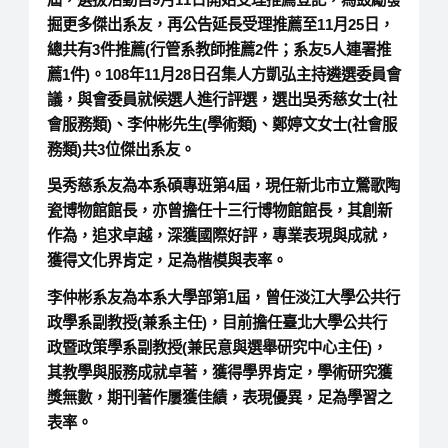
掘更多傑出系友，再公告延長受理推薦至11月25日，
總共有3件推薦(行管系教師推薦2件；系友5人連署推
薦1件)。108年11月28日召集人方凱弘主持遴選委員會
議，與會委員就候選人進行評選，選出吳秀慈女士(社
會服務類)、李仲彬先生(學術類)、鄭婷文女士(社會服
務類)共3位傑出系友。
吳秀慈系友為本系碩專班第4屆，現任新北市立鶯歌陶
瓷博物館館長，亦曾擔任十三行博物館館長，其創新
作為，追求卓越，深獲國際好評，專業表現與成就，
獲得文化界肯定，足為楷模與表率。
李仲彬系友為本系大學部第1屆，曾任淡江大學公共行
政學系副教授(兼系主任)，目前擔任臺北大學公共行
政暨政策學系副教授(兼民意與選舉研究中心主任)，
其教學與服務成就卓著，獲得學界肯定，學術研究獲
獎無數，期刊著作屢獲佳績，表現優異，足為學習之
表率。