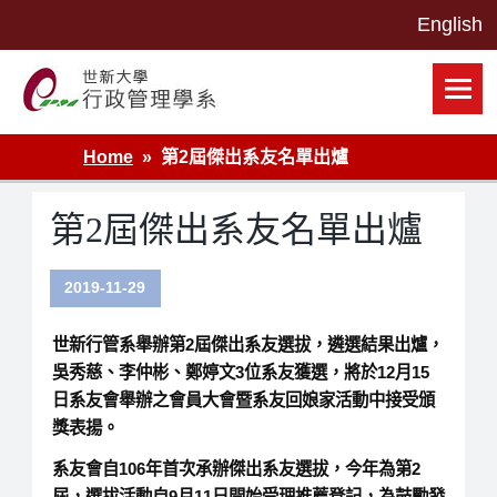
Skip
to
content
世新大學行政管理學系網站
Home
第2屆傑出系友名單出爐
第2屆傑出系友名單出爐
2019-11-29
世新行管系舉辦第2屆傑出系友選拔，遴選結果出爐，
吳秀慈、李仲彬、鄭婷文3位系友獲選，將於12月15
日系友會舉辦之會員大會暨系友回娘家活動中接受頒
獎表揚。
系友會自106年首次承辦傑出系友選拔，今年為第2
屆，選拔活動自9月11日開始受理推薦登記，為鼓勵發