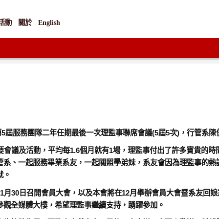
活動
關於
English
開第5屆服務團隊二年任期最後一次理監事聯席會議(5屆5次)，行管系
要會議及活動，平均每1.6個月就有1場，理監事付出了許多寶貴的
管系、一起服務畢業系友，一起關照學弟妹，系友會因為理監事的熱
就。
月30日召開會員大會，以及本會將在12月舉辦會員大會暨系友回娘家
參觀全媒體大樓，希望理監事繼續支持，踴躍參加。