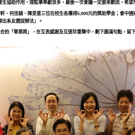
產生協助作用，理監事奉獻良多，最後一次會議一定要來歡送，希望
軒、何佳穎、陳旻意三位在校生各獲得5,000元的獎助學金；會中通過
傑出系友選拔辦法」。
心合拍「畢業照」，在互表感謝及互道珍重聲中，劃下圓滿句點，留