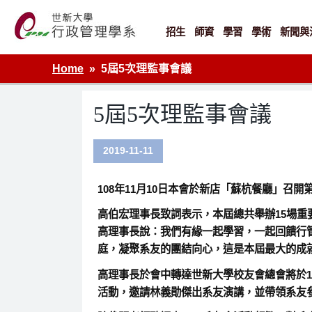
Skip
to
content
招生
師資
學習
學術
新聞與
世新大學行政管理學系網站
Home
5屆5次理監事會議
5屆5次理監事會議
2019-11-11
108年11月10日本會於新店「蘇杭餐廳」召
高伯宏理事長致詞表示，本屆總共舉辦15場重
高理事長說：我們有緣一起學習，一起回饋行
庭，凝聚系友的團結向心，這是本屆最大的成
高理事長於會中轉達世新大學校友會總會將於11
活動，邀請林義勛傑出系友演講，並帶領系友