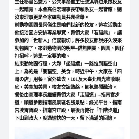
主任秘書呂慧芳、公共事務室主任應淇帆也來跟校友
一起踏青，本會高伯宏理事長帶領系友一起響應，劉
汝東理事更是全家總動員共襄盛舉。
前動物園園長葉傑生是咱們世新的校友，這次活動由
他接洽園方安排專業導覽，帶領大家「看貓熊」，讓
參加的「世新人」倍感親切；許多校友都說好久沒來
動物園了，來跟動物園的明星–貓熊團團、圓圓、圓仔
打招呼，這是一定要的啦。
結束動物園行程，大夥「坐貓纜」一路拉到貓空山
上，為的是「饗貓空」美食，時近中午，大家在「四
哥の店」用餐，窗外望去，101及大臺北風光盡收眼
底，美食加美景，校友交誼熱絡，氣氛熱鬧融洽。
餐後由高理事長繼續帶領大家「走貓道」–指南宮步
道，順道參觀指南風景區名勝景點：綠光平台、指南
宮凌霄寶殿、指南宮正殿，最後再健行「千階步道」
下山到政大，度過愉快的一天，留下滿滿的回憶。