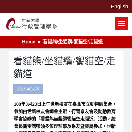
Skip
to
content
世新大學行政管理學系網站
Home
看貓熊/坐貓纜/饗貓空/走貓道
看貓熊/坐貓纜/饗貓空/走
貓道
2019-03-25
108年3月23日上午世新校友在臺北市立動物園集合，
參加由世新校友會總會主辦，行管系友會及動動教育
學會協辦的「看貓熊坐貓纜饗貓空走貓道」活動，總
會長謝雷諾帶領多位理監事及系友暨眷屬參加，世新