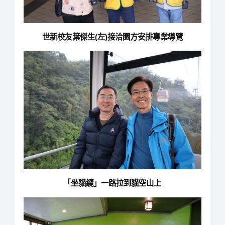
世新校友葉傑生(左)接洽園方安排專業導覽
「坐貓纜」一路拉到貓空山上