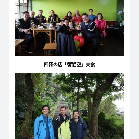
四哥の店「饗貓空」美食