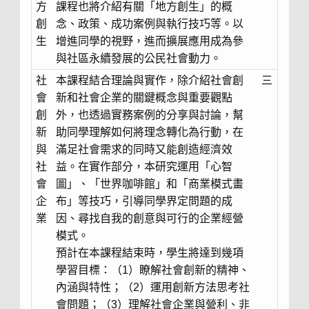
方
課程也將介紹有關「地方創生」的概
創
念、政策、成功案例與執行技巧等。以
生
增進同學的視野，進而擴展應用成為參
與社區永續發展的公民社會動力。
社
本課程結合理論與實作，除介紹社會創
三
會
新和社會企業的關鍵概念與重要觀點
創
外，也透過實務案例的分享與討論，幫
新
助同學理解如何將理念轉化為行動，在
與
滿足社會需求的同時又能創造經濟效
社
益。在實作部分，本研究運用「心智
會
圖」、「世界咖啡館」和「商業模式畫
企
布」等技巧，引導同學界定問題的成
業
因、尋找自我的創意與可行的企業經營
模式。
預計在本課程結束時，學生將達到幾項
學習目標：（1）瞭解社會創新的精神、
內涵與特性；（2）運用創新方法思考社
會問題；（3）理解社會企業與營利、非