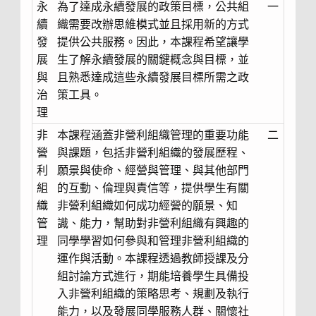
永
為了達成永續發展的政策目標，公共組
一
續
織需要改辦思維模式並且採用新的方式
發
提供公共服務。因此，本課程希望讓學
展
生了解永續發展的關鍵概念與目標，並
與
且熟悉達成這些永續發展目標所需之政
治
策工具。
理
非
本課程涵蓋非營利組織管理的重要功能
二
營
與課題，包括非營利組織的發展歷程、
利
願景與使命、經營與管理、與其他部門
組
的互動、倫理與責信等，提供學生有關
織
非營利組織如何成功經營的願景、知
管
識、能力，幫助對非營利組織有興趣的
理
同學學習如何參與和管理非營利組織的
運作與活動。本課程透過教師授課及分
組討論方式進行，期能培養學生具備投
入非營利組織的策略思考、規劃及執行
能力，以及發展同學服務人群、關懷社