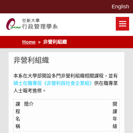
Skip
to
content
世新大學行政管理學系網站
Home
非營利組織
非營利組織
本系在大學部開設多門非營利組織相關課程，並有
碩士在職專班《非營利與社會企業組》
供在職專業
人士報考進修。
課
簡介
開
程
課
名
年
稱
級