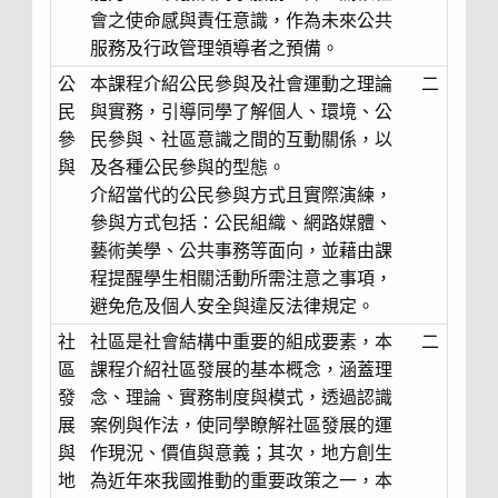
會之使命感與責任意識，作為未來公共
服務及行政管理領導者之預備。
公
本課程介紹公民參與及社會運動之理論
二
民
與實務，引導同學了解個人、環境、公
參
民參與、社區意識之間的互動關係，以
與
及各種公民參與的型態。
介紹當代的公民參與方式且實際演練，
參與方式包括：公民組織、網路媒體、
藝術美學、公共事務等面向，並藉由課
程提醒學生相關活動所需注意之事項，
避免危及個人安全與違反法律規定。
社
社區是社會結構中重要的組成要素，本
二
區
課程介紹社區發展的基本概念，涵蓋理
發
念、理論、實務制度與模式，透過認識
展
案例與作法，使同學瞭解社區發展的運
與
作現況、價值與意義；其次，地方創生
地
為近年來我國推動的重要政策之一，本