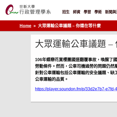
Skip
to
content
招生
師資
學習
學術
新聞與
世新大學行政管理學系網站
Home
大眾運輸公車議題 – 你還在等什麼
大眾運輸公車議題 –
106年蝶戀花賞櫻團國道翻覆事故，喚醒
勞動條件。然而，公車司機過勞的問題仍然層
針對公車運輸包括公車運輸的安全議題、缺
公車運輸的品質。
https://player.soundon.fm/p/33d2e7b7-e7