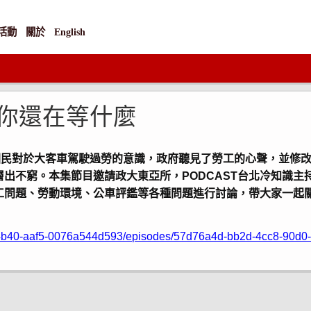
活動
關於
English
 你還在等什麼
了國民對於大客車駕駛過勞的意識，政府聽見了勞工的心聲，並修
出不窮。本集節目邀請政大東亞所，PODCAST台北冷知識主
工問題、勞動環境、公車評鑑等各種問題進行討論，帶大家一起
fd-4b40-aaf5-0076a544d593/episodes/57d76a4d-bb2d-4cc8-90d