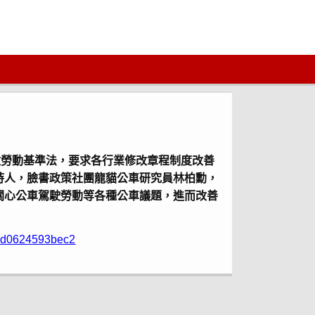
改勞動基準法，要求各行業修改章程制度改善
持人，臉書政策社團龍貓公車研究員林柏勳，
關心公車駕駛勞動等各種公車議題，進而改善
0-d0624593bec2