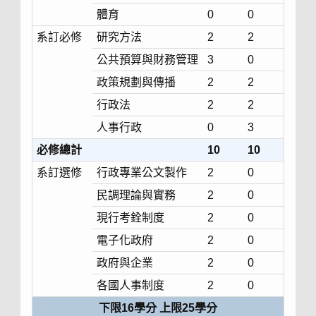
體育
0
0
系訂必修
研究方法
2
2
公共預算與財務管理
3
0
政策規劃與傳播
2
2
行政法
2
2
人事行政
0
3
必修總計
10
10
系訂選修
行政專業公文製作
2
0
民調理論與實務
2
0
現行考銓制度
2
0
電子化政府
2
0
政府與企業
2
0
各國人事制度
2
0
下限16學分 上限25學分