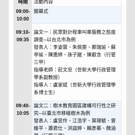
時間
活動內容
09:00-
開幕式
10:00
09:10-
論文一：民眾對計程車叫車服務之態度
09:35
調查─以台北市為例
發表人：李姿蓉、朱佩雯、鄭瑞瑜、蘇
亭瑜、陳惠婷、孫子龍、陳叡含（行管
三甲）
指導老師：莊文忠（世新大學行政管理
學系副教授）
指導人：盧家斌（世新大學行政管理學
系博士生）
09:40-
論文二：樹木教育園區建構可行性之研
10:05
究─以臺北市移植樹木為例
發表人：盧昱伶、江浩宇、葉瑋毓、曾
維平、蕭君仕、洪誼婷、賴彥蓁、魏涵