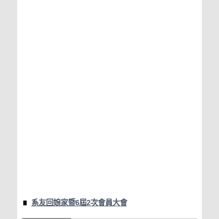
系友回娘家暨6屆2次會員大會