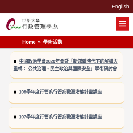
Skip
to
content
世新大學行政管理學系網站
Home
學術活動
中國政治學會2020年會暨「新媒體時代下的解構與
重構： 公共治理、民主政治與國際安全」學術研討會
108學年度行管系行管系職涯增能計畫講座
107學年度行管系行管系職涯增能計畫講座