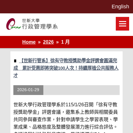
Skip
to
content
世新大學行政管理學系網站
Home
2026
1 月
【世新行管系】徐有守教授獎助學金評選會圓滿完
成 累計受惠即將突破100人次！持續厚植公共服務人
才
2026-01-29
世新大學行政管理學系於115/1/26召開「徐有守教
授獎助學金」評選會議，邀集系上教師與相關委員
共同參與審查作業，針對申請學生之學習表現、學
業成果、品格態度及整體發展潛力進行綜合評估。