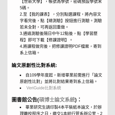
【世新大學】，帳號為學號，密碼預設學號末
5碼。
2.至【我的課表】，分別點選課程，將內容文
字看完後，點【總測驗】按鈕進行測驗。測驗
若未全對，可再返回重做。
3.通過測驗後隔日中午12點後，點【學習歷
程】即可下載【修課證明】。
4.將課程做完後，把修課證明PDF檔案，寄到
系上信箱。
論文原創性比對系統:
自109學年度起，新增畢業前需進行「論文
原創性比對」並將比對結果寄到系上信箱。
VeriGuide比對系統
圖書館公告(
碩博士論文系統
)：
畢業研究生請印製4本平裝紙本論文，於辦
理離校程序之日，繳交1本給行管系辦公室、2