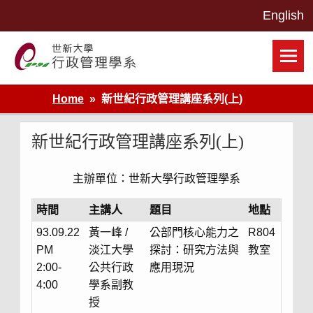
Skip
to
content
世新大學行政管理學系網站
Home
新世紀行政管理講座系列(上)
新世紀行政管理講座系列(上)
主辦單位：世新大學行政管理學系
時間
主講人
題目
地點
93.09.22
黃一峰 /
公部門核心能力之
R804
PM
淡江大學
探討：研究方法與
教室
2:00-
公共行政
應用現況
4:00
學系副教
授