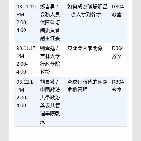
93.11.10
鄭吉男 /
如何成為職場明星
R804
PM
公務人員
─從人才到幹才
教室
2:00-
保障暨培
4:00
訓委員會
副主任委
93.11.17
劉雪蓮 /
東北亞國家關係
R804
PM
吉林大學
教室
2:00-
行政學院
4:00
教授
93.12.1
劉長敏 /
全球化時代的國際
R804
PM
中國政法
危機管理
教室
2:00-
大學政治
4:00
與公共管
理學院教
授