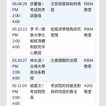
93.09.29
許慶復 /
文官政策與政府再
R804
PM
考試院考
造
教室
2:00-
試委員
4:00
93.10.13
李 平 / 遼
從經濟學視角研究
R804
PM
寧大學比
管理
教室
2:00-
較經濟體
4:00
制研究中
心教授
93.10.27
林水波 /
立委選戰的治理
R804
PM
台灣大學
教室
2:00-
政治系教
4:00
授
92.11.03
姚嘉文 /
考試院的改變及對
A201
PM
考試院院
政府改造的看法
教室
2:00-
長
4:00