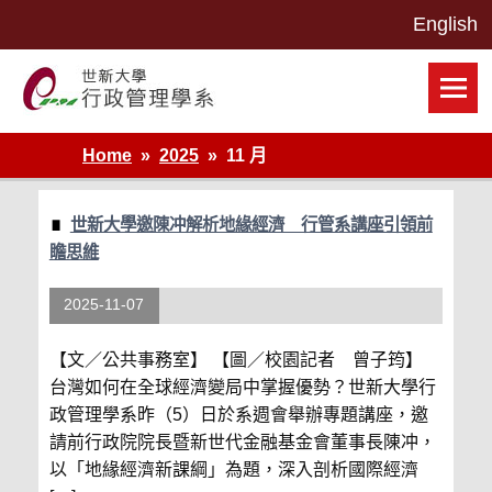
Skip
to
content
世新大學行政管理學系網站
Home
2025
11 月
世新大學邀陳冲解析地緣經濟 行管系講座引領前
瞻思維
2025-11-07
【文／公共事務室】 【圖／校園記者 曾子筠】
台灣如何在全球經濟變局中掌握優勢？世新大學行
政管理學系昨（5）日於系週會舉辦專題講座，邀
請前行政院院長暨新世代金融基金會董事長陳冲，
以「地緣經濟新課綱」為題，深入剖析國際經濟