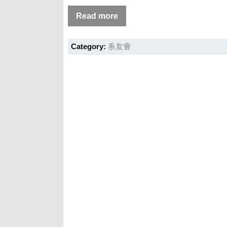
Read more
Category:
系友會