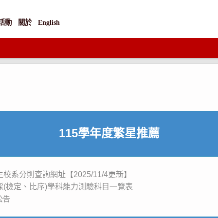
活動
關於
English
115學年度繁星推薦
系分則查詢網址【2025/11/4更新】
採(檢定、比序)學科能力測驗科目一覽表
公告