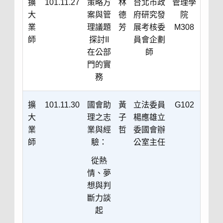
擴
101.11.27
策略方
林
台北市政
管理學
大
案與管
德
府研究發
院
業
理議題
芳
展考核委
M308
師
探討II
員會企劃
在公部
師
門的實
務
擴
101.11.30
國會助
黃
立法委員
G102
大
理之志
子
楊應雄立
業
業與經
哲
委國會辦
師
驗：
公室主任
從熱
情、夢
想與判
斷力談
起