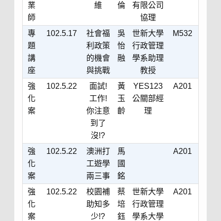
業
維
倫
有限公司
師
協理
專
102.5.17
社會福
吳
世新大學
M532
題
利政策
怡
行政管理
講
的機會
融
學系助理
座
與挑戰
教授
強
102.5.22
面試!
黃
YES123
A201
化
工作!
玉
公關部經
案
你注意
齡
理
到了
沒!?
強
102.5.22
澳洲打
馬
A201
化
工遊學
國
案
兩三事
銘
強
102.5.22
校園補
蔡
世新大學
A201
化
助知多
培
行政管理
案
少!?
鈺
學系大學