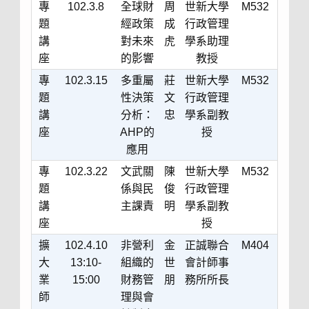
專
102.3.8
全球財
周
世新大學
M532
題
經政策
成
行政管理
講
對未來
虎
學系助理
座
的影響
教授
專
102.3.15
多重屬
莊
世新大學
M532
題
性決策
文
行政管理
講
分析：
忠
學系副教
座
AHP的
授
應用
專
102.3.22
文武關
陳
世新大學
M532
題
係與民
俊
行政管理
講
主課責
明
學系副教
座
授
擴
102.4.10
非營利
金
正誠聯合
M404
大
13:10-
組織的
世
會計師事
業
15:00
財務管
朋
務所所長
師
理與會