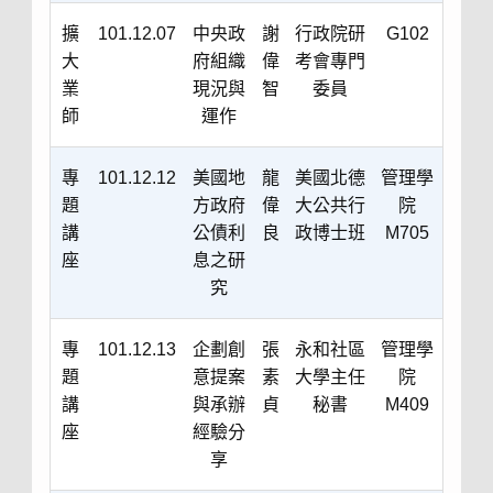
擴
101.12.07
中央政
謝
行政院研
G102
大
府組織
偉
考會專門
業
現況與
智
委員
師
運作
專
101.12.12
美國地
龍
美國北德
管理學
題
方政府
偉
大公共行
院
講
公債利
良
政博士班
M705
座
息之研
究
專
101.12.13
企劃創
張
永和社區
管理學
題
意提案
素
大學主任
院
講
與承辦
貞
秘書
M409
座
經驗分
享