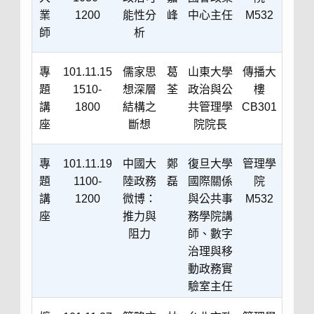
業
1200
能性分
峰
中心主任
M532
師
析
專
101.11.15
儒家思
葛
山東大學
傳播大
題
1510-
想深層
荃
政治與公
樓
講
1800
結構之
共管理學
CB301
座
斷想
院院長
專
101.11.19
中國大
鄭
復旦大學
管理學
題
1100-
陸政務
磊
國際關係
院
講
1200
微博：
與公共事
M532
座
推力與
務學院講
阻力
師、數字
治理與移
動政務實
驗室主任