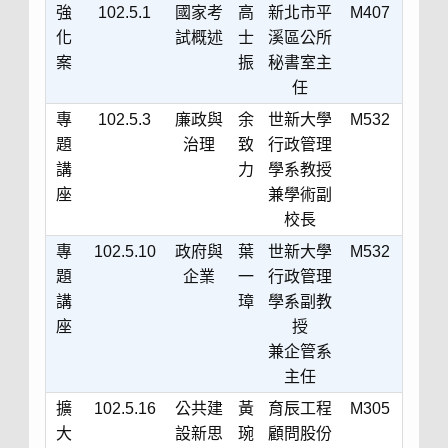
強
102.5.1
國家考
高
新北市平
M407
化
試概述
士
溪區公所
案
振
秘書室主
任
專
102.5.3
廉政與
余
世新大學
M532
題
治理
致
行政管理
講
力
學系教授
座
兼學術副
校長
專
102.5.10
政府與
葉
世新大學
M532
題
企業
一
行政管理
講
璋
學系副教
座
授
兼企管系
主任
擴
102.5.16
公共建
黃
育辰工程
M305
大
設新思
琬
顧問股份