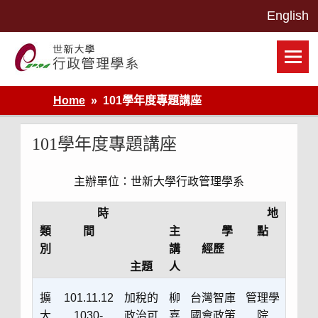
Skip
to
content
世新大學行政管理學系網站
Home
101學年度專題講座
101學年度專題講座
主辦單位：世新大學行政管理學系
時
地
類
間
主
學
點
別
講
經歷
主題
人
擴
101.11.12
加稅的
柳
台灣智庫
管理學
大
1030-
政治可
嘉
國會政策
院