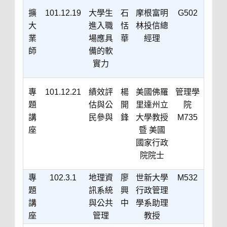
擴
101.12.19
大學生
石
摩根富明
G502
大
進入職
恬
林投信總
業
場應具
華
經理
師
備的軟
實力
專
101.12.21
績效評
楊
美國佛羅
管理學
題
估與公
開
里達州立
院
講
民參與
鋒
大學教授
M735
座
暨 美國
國家行政
院院士
專
102.3.1
地理資
廖
世新大學
M532
題
訊系統
興
行政管理
講
與公共
中
學系助理
座
管理
教授