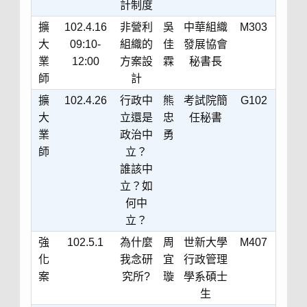
計制度
擴
102.4.16
非營利
吳
中華組織
M303
大
09:10-
組織的
佳
發展協會
業
12:00
方案設
霖
秘書長
師
計
擴
102.4.26
行政中
熊
考試院簡
G102
大
立還是
忠
任秘書
業
政治中
勇
師
立？
誰該中
立？如
何中
立？
強
102.5.1
為什麼
周
世新大學
M407
化
我念研
宜
行政管理
案
究所?
璇
學系碩士
生