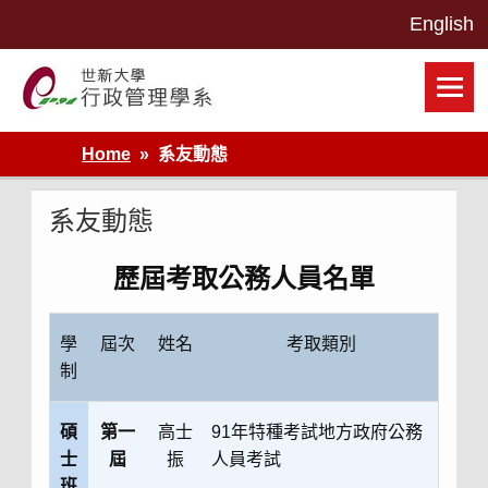
Skip
to
content
世新大學行政管理學系網站
Home
系友動態
系友動態
歷屆考取公務人員名單
學
屆次
姓名
考取類別
制
碩
第一
高士
91年特種考試地方政府公務
士
屆
振
人員考試
班