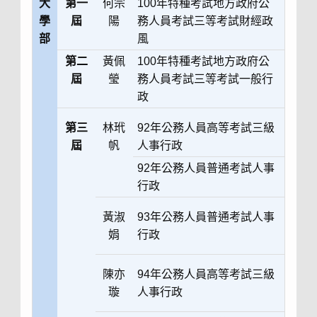
大
第一
何宗
100年特種考試地方政府公
學
屆
陽
務人員考試三等考試財經政
部
風
第二
黃佩
100年特種考試地方政府公
屆
瑩
務人員考試三等考試一般行
政
第三
林玳
92年公務人員高等考試三級
屆
帆
人事行政
92年公務人員普通考試人事
行政
黃淑
93年公務人員普通考試人事
娟
行政
陳亦
94年公務人員高等考試三級
璇
人事行政