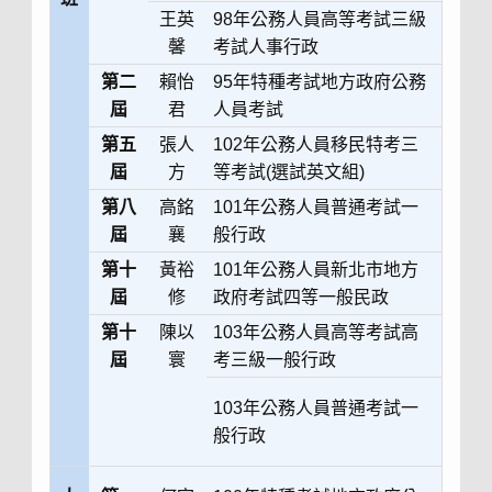
王英
98年公務人員高等考試三級
馨
考試人事行政
第二
賴怡
95年特種考試地方政府公務
屆
君
人員考試
第五
張人
102年公務人員移民特考三
屆
方
等考試(選試英文組)
第八
高銘
101年公務人員普通考試一
屆
襄
般行政
第十
黃裕
101年公務人員新北市地方
屆
修
政府考試四等一般民政
第十
陳以
103年公務人員高等考試高
屆
寰
考三級一般行政
103年公務人員普通考試一
般行政