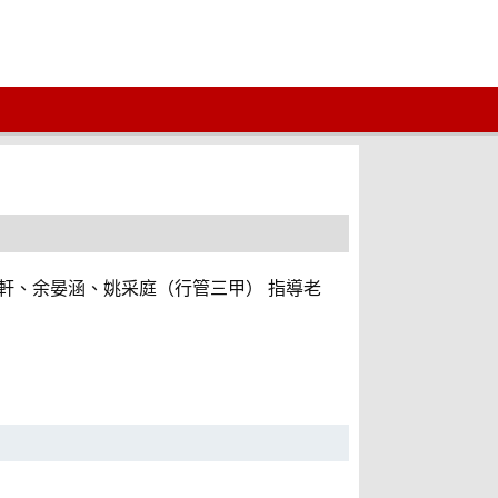
袁若軒、余晏涵、姚采庭（行管三甲） 指導老