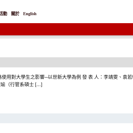
活動
關於
English
：網路使用對大學生之影響─以世新大學為例 發 表 人：李靖雯、
瑜（行管系碩士 […]