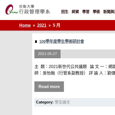
Skip
to
content
招生
師資
學習
學術
新聞與
世新大學行政管理學系網站
Home
2021
5 月
109學年度學生學術研討會
2021-05-27
主 題：2021新世代公共議題 論 文 一
師：吳怡融（行管系副教授） 評 論 人：劉倢
Read more
Category:
學生論文