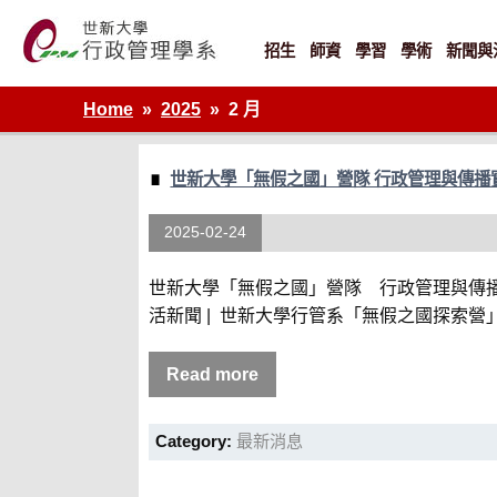
Skip
to
content
招生
師資
學習
學術
新聞與
世新大學行政管理學系網站
Home
2025
2 月
世新大學「無假之國」營隊 行政管理與傳播
2025-02-24
世新大學「無假之國」營隊 行政管理與傳播實
活新聞 | 世新大學行管系「無假之國探索營
Read more
Category:
最新消息