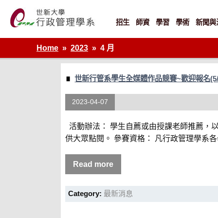
Skip
to
content
招生
師資
學習
學術
新聞與
世新大學行政管理學系網站
Home
2023
4 月
世新行管系學生全媒體作品競賽~歡迎報名(5/
2023-04-07
活動辦法： 學生自薦或由授課老師推薦，
供大眾點閱。 參賽資格： 凡行政管理學系各學
Read more
Category:
最新消息