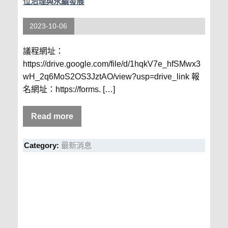
位治理與永續發展
2023-10-06
議程網址：
https://drive.google.com/file/d/1hqkV7e_hfSMwx3
wH_2q6MoS2OS3JztAO/view?usp=drive_link 報
名網址：https://forms. […]
Read more
Category:
最新消息