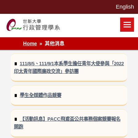
Skip
to
content
世新大學行政管理學系網站
Home
其他消息
111/8/5、111/9/1本系學生擔任青年大使參與「2022
印太青年國際廉政交流」參訪團
學生全媒體作品競賽
【活動訊息】PACC飛鳶盃公共事務個案競賽報名
開跑