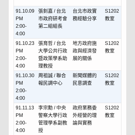
91.10.09
張釗嘉 / 台北
台北市政實
S1202
PM
市政府研考會
務經驗分享
教室
2:00-
第二組組長
4:00
91.10.23
張育哲 / 台北
地方政府施
S1202
PM
大學公共行政
政與經濟發
教室
2:00-
暨政策學系助
展的關係
4:00
理教授
91.10.30
周祖誠 / 聯合
新聞媒體的
S1202
PM
報民調中心
民意調查
教室
2:00-
4:00
91.11.13
李宗勳 / 中央
政府業務委
S1202
PM
警察大學行政
外經營的理
教室
2:00-
管理學系副教
論與實務
4:00
授