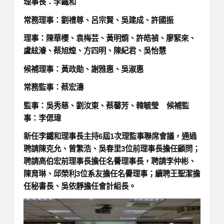
理事長：李鐵和
常務理事：劉禮尊、呂宗賢、吳建成、許國振
理事：陳華櫻、袁梅芸、黃明烱、許皓禎、廖緊來、
盧絃濬、蔡旭煌、方四明、陳紀君、吳怡慧
候補理事：黃政勛、謝雅惠、吳淑惠
常務監事：蔡宏濤
監事：吳秀慈、劉汝東、蔡馨芳、韓毓瑩 候補監
事：李偲瑋
新任李鐵和理事長主持6屆1次理監事聯席會議，通過
聘請陳克允、曾繁浩、吳春里3位前理事長擔任顧問；
聘請高伯宏前理事長擔任名譽理事長，聘請李仲彬、
陳育琳、邱榮利3位系友擔任名譽理事；續聘王聖潔擔
任秘書長、吳依靜擔任會計組長。