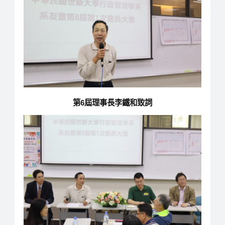
第6屆理事長李鐵和致詞