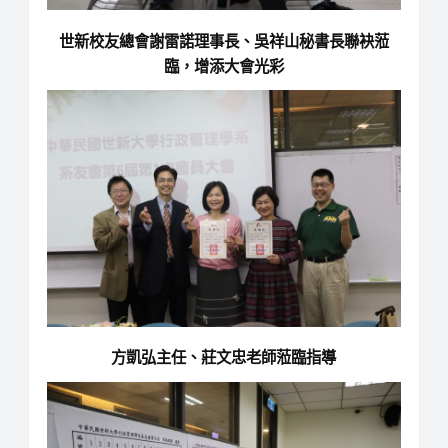
世新校友總會謝雷諾理事長、吳祥山秘書長聯袂蒞
臨，增添大會光彩
方凱弘主任、莊文忠老師蒞臨指導