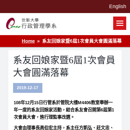
Skip
to
content
世新大學行政管理學系網站
Home
系友回娘家暨6屆1次會員大會圓滿落幕
系友回娘家暨6屆1次會員
大會圓滿落幕
2019-12-17
108年12月15日行管系於管院大樓M4406教室舉辦一
年一度的系友回娘家活動，結合系友會召開第6屆第1
次會員大會，進行理監事改選。
大會由理事長高伯宏主持，系主任方凱弘、莊文忠、