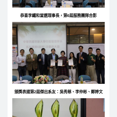
恭喜李鐵和當選理事長，第6屆服務團隊合影
頒獎表揚第2屆傑出系友：吳秀慈、李仲彬、鄭婷文