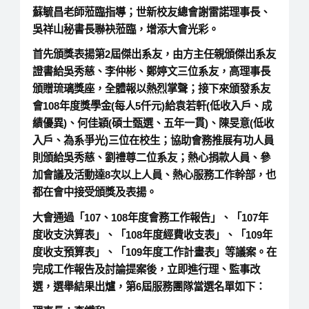
蘇毓昌老師蒞臨指導；世新校友總會謝雷諾理事長、
吳祥山秘書長聯袂蒞臨，增添大會光彩。
首先頒獎表揚第2屆傑出系友，由方主任親頒傑出系友
證書給吳秀慈、李仲彬、鄭婷文三位系友，高理事長
頒贈琉璃獎座，全體報以熱烈掌聲；接下來頒發系友
會108年度獎學金(每人5仟元)給袁若軒(低收入戶、成
績優異)、何佳穎(碩士甄選、五年一貫)、陳旻意(低收
入戶、為系爭光)三位在校生；協助會務推展有功人員
則頒給吳秀慈、劉禮尊二位系友；熱心捐款人員、參
加會議及活動達8次以上人員、熱心服務工作幹部，也
都在會中接受頒獎及表揚。
大會通過「107、108年度會務工作報告」、「107年
度收支決算表」、「108年度經費收支表」、「109年
度收支預算表」、「109年度工作計畫表」等議案。在
完成工作報告及討論提案後，立即進行理、監事改
選，選舉結果出爐，第6屆服務團隊當選名單如下：