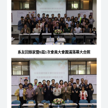
系友回娘家暨6屆1次會員大會圓滿落幕大合照