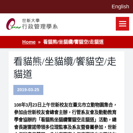
Skip
to
content
世新大學行政管理學系網站
Home
看貓熊/坐貓纜/饗貓空/走貓道
看貓熊/坐貓纜/饗貓空/走
貓道
2019-03-25
108年3月23日上午世新校友在臺北市立動物園集合，
參加由世新校友會總會主辦，行管系友會及動動教育
學會協辦的「看貓熊坐貓纜饗貓空走貓道」活動，總
會長謝雷諾帶領多位理監事及系友暨眷屬參加，世新