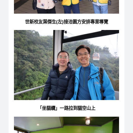
世新校友葉傑生(左)接洽園方安排專業導覽
「坐貓纜」一路拉到貓空山上