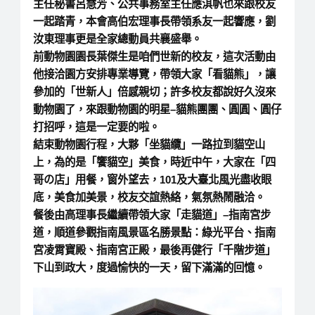
主任秘書呂慧芳、公共事務室主任應淇帆也來跟校友
一起踏青，本會高伯宏理事長帶領系友一起響應，劉
汝東理事更是全家總動員共襄盛舉。
前動物園園長葉傑生是咱們世新的校友，這次活動由
他接洽園方安排專業導覽，帶領大家「看貓熊」，讓
參加的「世新人」倍感親切；許多校友都說好久沒來
動物園了，來跟動物園的明星–貓熊團團、圓圓、圓仔
打招呼，這是一定要的啦。
結束動物園行程，大夥「坐貓纜」一路拉到貓空山
上，為的是「饗貓空」美食，時近中午，大家在「四
哥の店」用餐，窗外望去，101及大臺北風光盡收眼
底，美食加美景，校友交誼熱絡，氣氛熱鬧融洽。
餐後由高理事長繼續帶領大家「走貓道」–指南宮步
道，順道參觀指南風景區名勝景點：綠光平台、指南
宮凌霄寶殿、指南宮正殿，最後再健行「千階步道」
下山到政大，度過愉快的一天，留下滿滿的回憶。