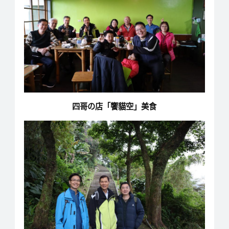
四哥の店「饗貓空」美食