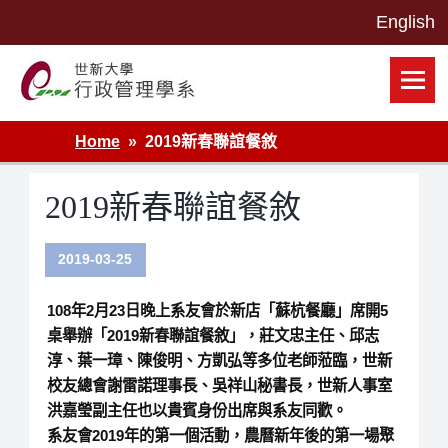
Skip
to
content
世新大學行政管理學系網站
Home
2019新春聯誼餐敘
2019新春聯誼餐敘
2019-03-25
108年2月23日晚上系友會於新店「蘇杭餐廳」席開5
桌舉辦「2019新春聯誼餐敘」，莊文忠主任、邱志
淳、葉一璋、陳俊明、方凱弘等多位老師蒞臨，世新
校友總會謝雷諾理事長、吳祥山秘書長，世新人事室
洪嘉瑩副主任也以貴賓身份出席與系友同歡。
系友會2019年的第一個活動，農曆新年後的第一場聚