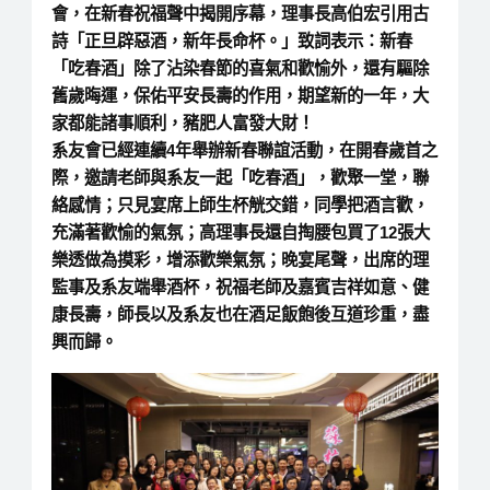
會，在新春祝福聲中揭開序幕，理事長高伯宏引用古
詩「正旦辟惡酒，新年長命杯。」致詞表示：新春
「吃春酒」除了沾染春節的喜氣和歡愉外，還有驅除
舊歲晦運，保佑平安長壽的作用，期望新的一年，大
家都能諸事順利，豬肥人富發大財！
系友會已經連續4年舉辦新春聯誼活動，在開春歲首之
際，邀請老師與系友一起「吃春酒」，歡聚一堂，聯
絡感情；只見宴席上師生杯觥交錯，同學把酒言歡，
充滿著歡愉的氣氛；高理事長還自掏腰包買了12張大
樂透做為摸彩，增添歡樂氣氛；晚宴尾聲，出席的理
監事及系友端舉酒杯，祝福老師及嘉賓吉祥如意、健
康長壽，師長以及系友也在酒足飯飽後互道珍重，盡
興而歸。