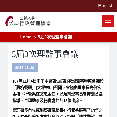
Skip
to
content
世新大學行政管理學系網站
Home
5屆3次理監事會議
5屆3次理監事會議
2018-11-28
107年11月4日中午本會第5屆第3次理監事聯席會議於
「蘇杭餐廳」(大坪林店)召開，會議由理事長高伯宏
主持，行管系莊文忠主任，以及前理事長曾繁浩蒞臨
指導，含理監事及秘書處共計18位出席。
高理事長首先感謝蔡姍珮秘書在行管系服務了14年之
久，給予行管系友會諸多協助，特贈「熱忱勤敏」獎