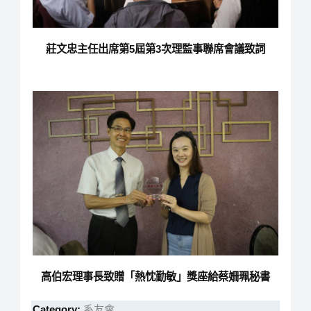
莊文忠主任出席第5屆第3次理監事聯席會議致詞
高伯宏理事長致贈「熱忱勤敏」獎座給蔡姍珮秘書
Category:
系友會