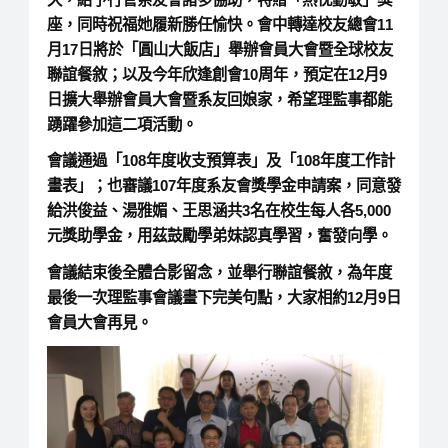
座，同時祝福她履新勝任愉快。會中轉達校友總會11
月17日將於「圓山大飯店」舉辦會員大會暨全球校友
聯誼餐敘；以及今年欣逢創會10周年，預定在12月9
日擴大舉辦會員大會暨系友回娘家，希望理監事都能
踴躍參加這二項活動。
會議通過「108年度收支預算表」及「108年度工作計
畫表」；也審議107年度系友會獎學金申請案，同意發
給洪俊益、湯雅媚、王思涵共3名在校生每人各5,000
元獎助學金，用茲鼓勵學弟妹認真學習，奮發向學。
會議結束後全體合影留念，並舉行聯誼餐敘，為年度
最後一次理監事會議畫下完美句點，大家相約12月9日
會員大會再見。