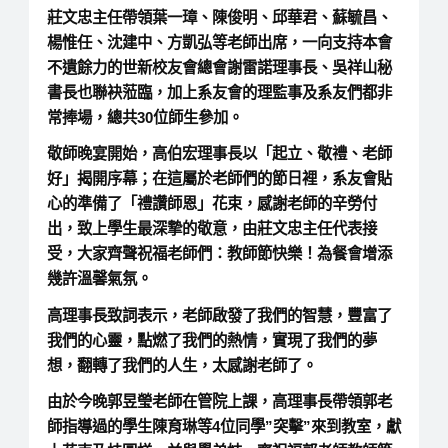
莊文忠主任帶領葉一璋、陳俊明、邱華君、蘇毓昌、
楊惟任、沈建中、方凱弘等老師出席，一向支持本會
不遺餘力的世新校友會總會謝雷諾理事長、吳祥山秘
書長也聯袂蒞臨，加上系友會的理監事及系友們都非
常捧場，總共30位師生參加。
敬師晚宴開始，高伯宏理事長以「起立、敬禮、老師
好」揭開序幕；在這屬於老師們的節日裡，系友會貼
心的準備了「禮讚師恩」花束，感謝老師的辛勞付
出，致上學生最深摯的敬意，由莊文忠主任代表接
受，大家齊聲祝福老師們：教師節快樂！為餐會增添
幾許溫馨氣氛。
高理事長致詞表示，老師啟發了我們的智慧，豐富了
我們的心靈，點燃了我們的熱情，實現了我們的夢
想，翻轉了我們的人生，太感謝老師了。
由於今晚郭昱瑩老師在管院上課，高理事長帶領郭老
師指導過的學生陳育琳等4位同學”突擊”來到教室，獻