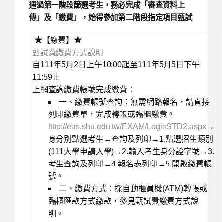
通過第一階段篩選考生，務必完成「審查資料上
傳」及「繳費」，始得參加第二階段指定項目甄試
★
【繳費】
★
甄試費繳費方式說明
自111年5月2日上午10:00起至111年5月5日下午
11:59止
上網查詢繳費帳號完成繳費：
一、繳費帳號查詢：無需網路報名，請直接
列印繳費單，完成轉帳或臨櫃繳費。
http://eas.shu.edu.tw/EXAM/LoginSTD2.aspx
→
身分別點選考生→查詢及列印→1.點選招生類別
(111大學申請入學)→2.輸入考生身分證字號→3.
考生查詢及列印→4.報名表列印→5.開啟繳費帳
號。
二、繳費方式：採自動櫃員機(ATM)轉帳或
臨櫃匯款方式繳款，參見甄試費繳費方式說
明。