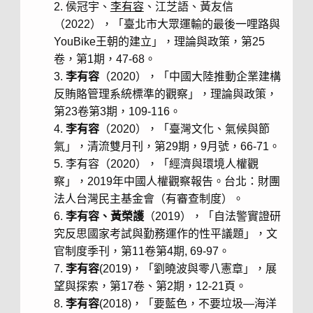
侯冠宇、
李有容
、江芝語、黃友信
（2022），「臺北市大眾運輸的最後一哩路與
YouBike王朝的建立」，理論與政策，第25
卷，第1期，47-68。
李有容
（2020），「中國大陸推動企業建構
反賄賂管理系統標準的觀察」，理論與政策，
第23卷第3期，109-116。
李有容
（2020），「臺灣文化、氣候與節
氣」，清流雙月刊，第29期，9月號，66-71。
李有容（2020），「經濟與環境人權觀
察」，2019年中國人權觀察報告。台北：財團
法人台灣民主基金會（有審查制度）。
李有容、黃榮護
（2019），「自法警實證研
究反思國家考試與勤務運作的性平議題」，文
官制度季刊，第11卷第4期, 69-97。
李有容
(2019)，「劉曉波與零八憲章」，展
望與探索，第17卷、第2期，12-21頁。
李有容
(2018)，「要藍色，不要垃圾—海洋