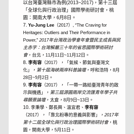
以台灣臺灣縣市為例(2013~2017)，第十三屆
「全球化與行政治理」國際學術研討會，桃
園：開南大學，6月8日。
Yu-Jung Lee
（2017）, “The Craving for
Heritages: Outliers and Their Performance in
Power,”
2017
年台灣政治學會年會暨民主成長與民
主赤字：台灣解嚴三十年的省思國際學術研討
會
，台北，11月11日~11月12日。
李有容
（2017），「氣候、節氣與臺灣文
化」，
第十屆海峽兩岸科普論壇
，呼和浩特，8月
28日~9月2日。
李有容
（2017），「一帶一路給臺灣青年的啟
示與機遇」，
第三屆源圓兩岸交流匯青年學子共
尋願景論壇
，太倉，8月9日~13日。
李秉學、鄭長興、溫宜君、
李有容
（2017），「靠北粉專的意義與影響」，
2017
年
第十二屆全球化與行政治理國際學術研討會
，桃
園，開南大學，5月11日。