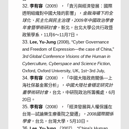
李有容
（2009），「貪污與經濟發展：國際
透明組織對中國大陸的影響」，
金融海嘯下的全
球化、民主化與民主治理，
2009
年中國政治學會
年會暨學術研討會
，新北，台北大學公共行政暨
政策學系，11月6～11月7日。
Lee, Yu-Jung
(2008), “Cyber Governance
and Freedom of Expression—the case of China,”
3rd Global Conference Visions of the Human in
Cyberculture, Cyberspace and Science Fiction
,
Oxford, Oxford University, UK, 1st~3rd July,
李有容
（2008），「中國大陸政商關係—上
海社保基金案分析」，
中國大陸社會穩定研究計
畫學術研討會
，台北，中研院政治所籌備處，6月
20日。
李有容
（2008），「經濟發展與人權保護在
台灣—試論樂生療養院之變遷」，
2008
國際關係
學會
，台北，台灣大學，5月10日。
Lee, Yu-Jung
（2007）, “China’s Human