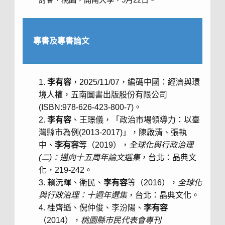
專書及專書論文
李有容
，2025/11/07，編碼中國：經濟與環
境人權，五南圖書出版股份有限公司
(ISBN:978-626-423-800-7)。
李有容
、王璟儀，「政治市場領導力：以臺
灣縣市為例(2013-2017)」，陳啟清、張執
中、
李有容
等（2019），
全球化與行政治理
(二)：邁向十五周年論文選集
，台北：晶典文
化，219-242。
賴沅暉、衛民、
李有容
等（2016），
全球化
與行政治理：十週年選集
，台北：晶典文化。
桂齊遜、倪仲俊、李汾陽、
李有容
（2014），
桃園縣市民代表會專刊