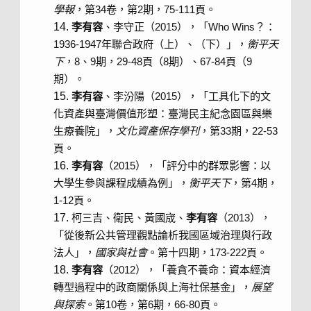
學報
，第34卷，第2期，75-111頁。
李有容
、李守正（2015），「Who Wins？：
1936-1947年聯合政府（上）、（下）」，
衡平天
下
，8、9期，29-48頁（8期）、67-84頁（9
期）。
李有容
、李汾陽（2015），「工具化下的文
化資產與臺灣價值形塑：臺灣民主紀念園區與樂
生療養院」，
文化資產保存學刊
，第33期，22-53
頁。
李有容
（2015），「評分中的群眾影響：以
大學生參與課程成績為例」，
衡平天下
，第4期，
1-12頁。
柯三吉、衛民、黃國宬、
李有容
（2013），
「從後新公共管理觀點論析我國區域治理與行政
法人」，
國家與社會
。第十四期，173-222頁。
李有容
（2012），「養貪不養命：資本經濟
轉型過程中的政商關係與上海社保基金」，
展望
與探索
。第10卷，第6期，66-80頁。