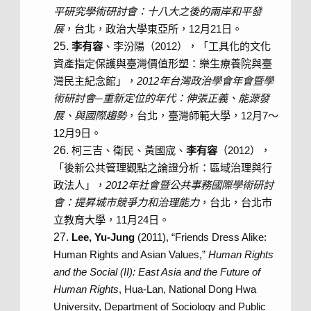
平研究學術研討會：十八大之後的兩岸和平發
展
，台北，政治大學東亞所，12月21日。
李有容
、李汾陽（2012），「工具化的文化
資產指定保護與臺灣價值形塑：樂生療養院與臺
灣民主紀念館」，
2012
年台灣政治學會年會暨學
術研討會
─
重新定位的年代：伸張正義、能源發
展、與國際趨勢
，台北，臺灣師範大學，12月7～
12月9日。
柯三吉、衛民、黃國宬、
李有容
（2012），
「後新公共管理觀點之論證分析：區域治理與行
政法人」，
2012
年社會暨公共事務國際學術研討
會：提昇城市競爭力和治理能力
，台北，台北市
立教育大學，11月24日。
Lee, Yu-Jung
(2011), “Friends Dress Alike:
Human Rights and Asian Values,”
Human Rights
and the Social (II): East Asia and the Future of
Human Rights
, Hua-Lan, National Dong Hwa
University, Department of Sociology and Public