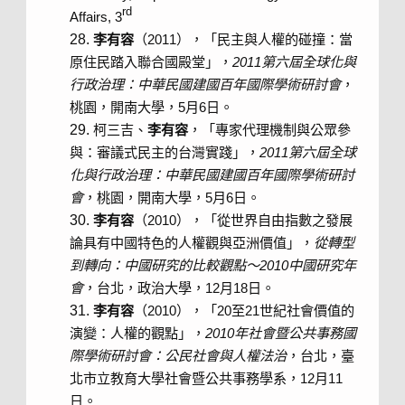
rd
Affairs, 3
李有容
（2011），「民主與人權的碰撞：當
原住民踏入聯合國殿堂」，
2011
第六屆全球化與
行政治理：中華民國建國百年國際學術研討會
，
桃園，開南大學，5月6日。
柯三吉、
李有容
，「專家代理機制與公眾參
與：審議式民主的台灣實踐」，
2011
第六屆全球
化與行政治理：中華民國建國百年國際學術研討
會
，桃園，開南大學，5月6日。
李有容
（2010），「從世界自由指數之發展
論具有中國特色的人權觀與亞洲價值」，
從轉型
到轉向：中國研究的比較觀點～
2010
中國研究年
會
，台北，政治大學，12月18日。
李有容
（2010），「20至21世紀社會價值的
演變：人權的觀點」，
2010
年社會暨公共事務國
際學術研討會：公民社會與人權法治
，台北，臺
北市立教育大學社會暨公共事務學系，12月11
日。