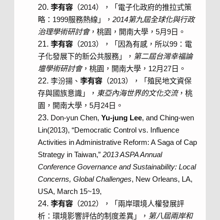
李有容
（2014），「電子化政府的推拉式策
略：1999服務熱線」，
2014
第九屆全球化與行政
治理學術研討會
，桃園，開南大學，5月9日。
李有容
（2013），「因為有感，所以99：電
子化發展下的新公共服務」，
第二屆台灣幸福論
壇學術研討會
，桃園，開南大學，12月27日。
李汾揚、
李有容
（2013），「殖民地文資保
存與國族意識」，
東亞內海世界的文化交流
，桃
園，開南大學，5月24日。
Don-yun Chen,
Yu-jung Lee
, and Ching-wen
Lin(2013), “Democratic Control vs. Influence
Activities in Administrative Reform: A Saga of Cap
Strategy in Taiwan,”
2013 ASPA Annual
Conference Governance and Sustainability: Local
Concerns, Global Challenges
, New Orleans, LA,
USA, March 15~19,
李有容
（2012），「兩岸環境人權發展評
析：環境影響評估的制度差異」，
第八屆兩岸和