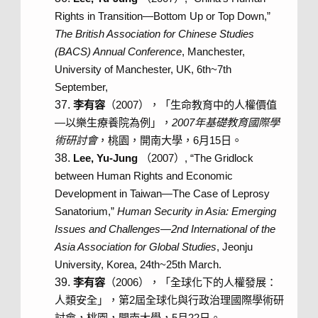
Rights in Transition—Bottom Up or Top Down,”
The British Association for Chinese Studies
(BACS) Annual Conference
, Manchester,
University of Manchester, UK, 6th~7th
September,
李有容
（2007），「生命教育中的人權價值
—以樂生療養院為例」，
2007
年基礎教育國際學
術研討會
，桃園，開南大學，6月15日。
Lee, Yu-Jung
（2007）, “The Gridlock
between Human Rights and Economic
Development in Taiwan—The Case of Leprosy
Sanatorium,”
Human Security in Asia: Emerging
Issues and Challenges—2nd International of the
Asia Association for Global Studies
, Jeonju
University, Korea, 24th~25th March.
李有容
（2006），「全球化下的人權發展：
人類安全」，第2屆全球化與行政治理國際學術研
討會，桃園，開南大學，5月22日。