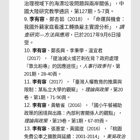
治理視域下的海漂垃圾問題與兩岸關係」，中
國大陸研究教學通訊，第127期，5-7頁。
李有容
、鄭杏茹（2018），「命運與機會：
我國外籍家庭看護工轉換雇主實證分析」，
調
查研究
—
方法與應用
，已於2017年9月6日接
受。
李有容
、鄭長興、李秉學、溫宜君
（2017），「提油滅火或芒刺在背？政府處理
『靠北粉專』的因應途徑｣，
人事行政季刊
，第
201期，28-40頁。
李有容
（2017），「臺灣人權教育的推廣與
限制：某私立大學的觀察」，
理論與政策，
第20
卷，第1期，71-90頁。
李有容
，黃敏雀（2016），「國小午餐補助
政策的困境與出路：內部利害關係人的觀點」，
理論與政策，
第19卷，第1期，67-89頁。
李有容
、張惠堂、黃國宬（2016），「桃園
免費公車之擴散與延續：2001-2014」，
東吳政治