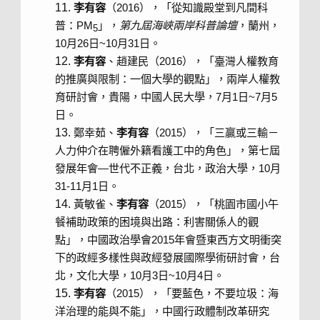
李有容
（2016），「從知識殿堂到凡間科
普：PM
」，
第九屆海峽兩岸科普論壇
，蘭州，
5
10月26日~10月31日。
李有容
、趙建民（2016），「臺灣人權教育
的推廣與限制：一個大學的觀點」，兩岸人權教
育研討會，貴陽，中國人民大學，7月1日~7月5
日。
鄭幸茹、
李有容
（2015），「三贏或三輸－
人力仲介在聘僱外籍看護工中的角色」，第七屆
發展年會—世代不正義，台北，政治大學，10月
31-11月1日。
黃敏雀、
李有容
（2015），「桃園市國小午
餐補助政策的困境與出路：利害關係人的觀
點」，中國政治學會2015年會暨東西方文明衝突
下的政經多樣性與政經發展國際學術研討會，台
北，文化大學，10月3日~10月4日。
李有容
（2015），「要藍色，不要垃圾：海
洋治理的能與不能」，中國行政體制改革研究