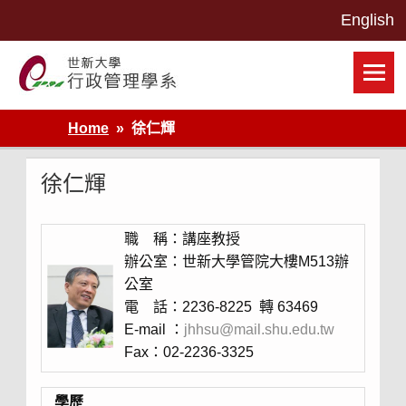
Skip
to
content
世新大學行政管理學系網站
Home
徐仁輝
徐仁輝
職 稱：講座教授
辦公室：世新大學管院大樓M513辦
公室
電 話：2236-8225 轉 63469
E-mail ：
jhhsu@mail.shu.edu.tw
Fax：02-2236-3325
學歷