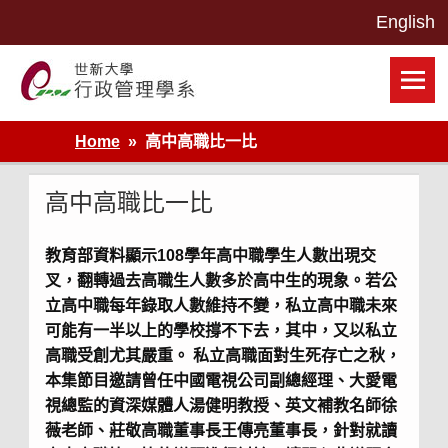
Skip
to
content
世新大學行政管理學系網站
Home
高中高職比一比
高中高職比一比
教育部資料顯示108學年高中職學生人數出現交
叉，翻轉過去高職生人數多於高中生的現象。若公
立高中職每年錄取人數維持不變，私立高中職未來
可能有一半以上的學校撐不下去，其中，又以私立
高職受創尤其嚴重。 私立高職面對生死存亡之秋，
本集節目邀請曾任中國電視公司副總經理、大愛電
視總監的資深媒體人湯健明教授、英文補教名師徐
薇老師、莊敬高職董事長王傳亮董事長，針對就讀