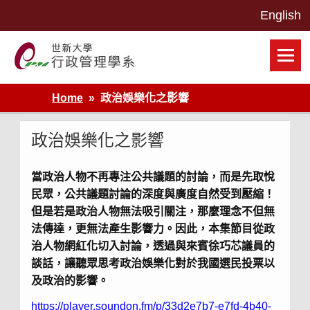
Skip
to
content
世新大學行政管理學系網站
Home
政治娛樂化之影響
政治娛樂化之影響
當政治人物不再專注公共議題的討論，而是先取悅
民眾，公共議題討論的深度與廣度自然受到壓縮！
但是若是政治人物無法吸引關注，那麼理念不但無
法傳達，更無法產生影響力。因此，本集節目從政
治人物網紅化切入討論，透過與來賓徐巧芯議員的
談話，讓聽眾思考政治娛樂化對於我國選民投票以
及政治的影響。
https://player.soundon.fm/p/33d2e7b7-e7fd-4b40-