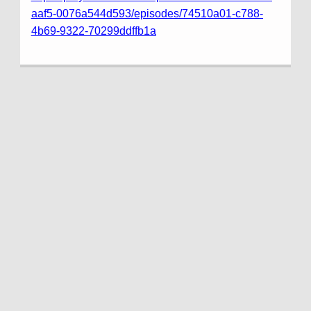
aaf5-0076a544d593/episodes/74510a01-c788-
4b69-9322-70299ddffb1a