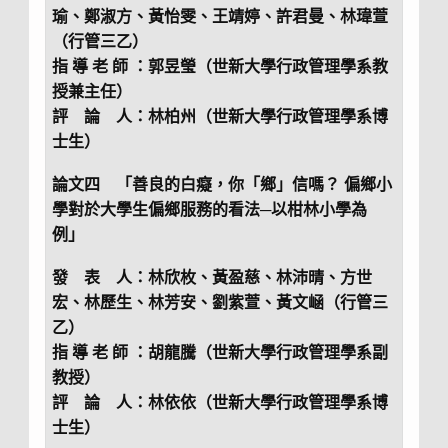
瑜、鄭淑方、黃怡雯、王靖婷、許君曼、林瑋萱
（行管三乙）
指 導 老 師 ：郭昱瑩（世新大學行政管理學系教
授兼主任）
評 論 人：林柏州（世新大學行政管理學系博
士生）
論文四 「善良的白癡，你「鄉」信嗎？ 偏鄉小
學對於大學生偏鄉服務的看法─以柑林小學為
例」
發 表 人：林欣枚、黃盈慈、林沛晴、方世
宏、林歷生、林芳安、劉紫萱、黃文崡（行管三
乙）
指 導 老 師 ：胡龍騰（世新大學行政管理學系副
教授）
評 論 人：林依依（世新大學行政管理學系博
士生）